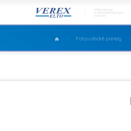
Veľkoobchod
s elektroinštalačným
tovarom.
Fotovoltické panely