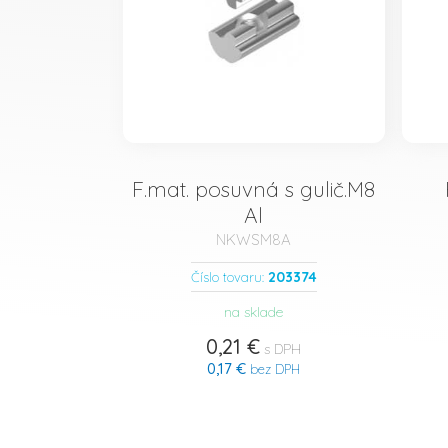
F.mat. posuvná s gulič.M8
Al
NKWSM8A
203374
Číslo tovaru:
na sklade
0,21 €
s DPH
0,17 €
bez DPH