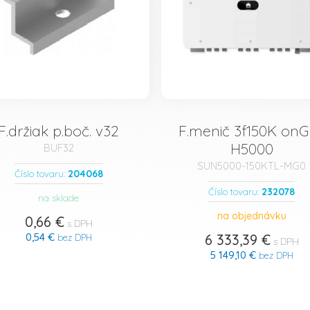
F.držiak p.boč. v32
F.menič 3f150K onG
H5000
BUF32
SUN5000-150KTL-MG0
204068
Číslo tovaru:
232078
Číslo tovaru:
na sklade
na objednávku
0,66 €
s DPH
0,54 €
6 333,39 €
bez DPH
s DPH
5 149,10 €
bez DPH