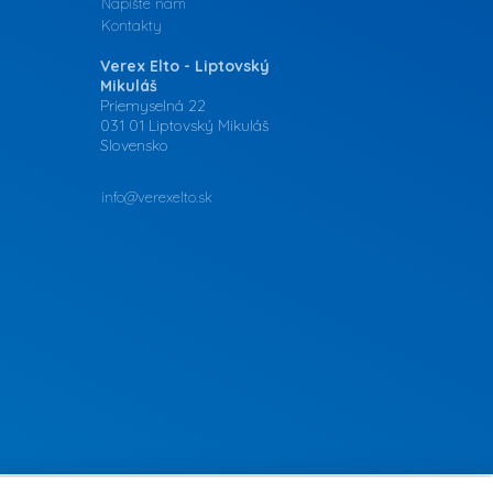
Napíšte nám
Kontakty
Verex Elto - Liptovský
Mikuláš
Priemyselná 22
031 01 Liptovský Mikuláš
Slovensko
info@verexelto.sk