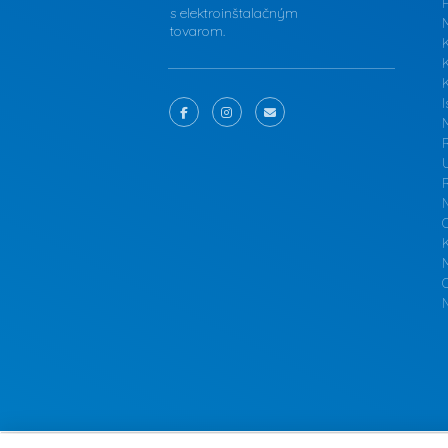
F
s elektroinštalačným
tovarom.
K
I
M
N
O
N