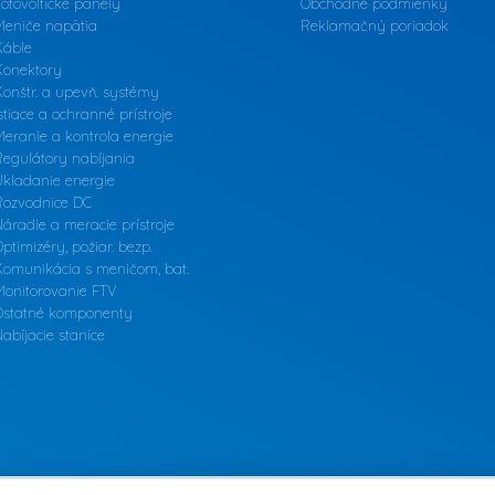
otovoltické panely
Obchodné podmienky
Meniče napätia
Reklamačný poriadok
Káble
Konektory
onštr. a upevň. systémy
stiace a ochranné prístroje
eranie a kontrola energie
Regulátory nabíjania
Ukladanie energie
Rozvodnice DC
áradie a meracie prístroje
ptimizéry, požiar. bezp.
Komunikácia s meničom, bat.
Monitorovanie FTV
Ostatné komponenty
abíjacie stanice