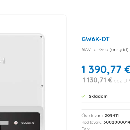
GW6K-DT
6kW_onGrid (on-grid) 
1 390,77 
1 130,71 €
bez D
Skladom
209411
Číslo tovaru:
300200001
Kód tovaru:
EAN: