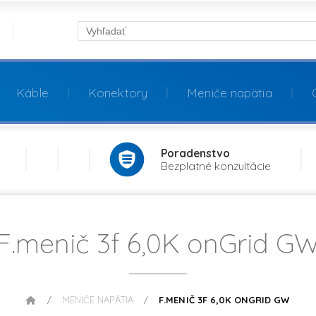
Káble
Konektory
Meniče napätia
Poradenstvo
Bezplatné konzultácie
F.menič 3f 6,0K onGrid G
MENIČE NAPÄTIA
F.MENIČ 3F 6,0K ONGRID GW
/
/