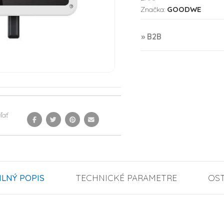
GOODWE
Značka:
» B2B
ľať
ILNÝ POPIS
TECHNICKÉ PARAMETRE
OS