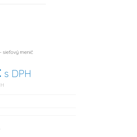
- sieťový menič
€
s DPH
PH
4