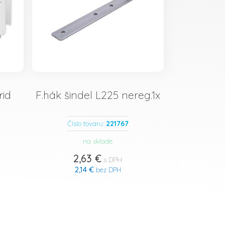
rid
F.hák šindel L225 nereg.1x
221767
Číslo tovaru:
na sklade
2,63 €
s DPH
2,14 €
bez DPH