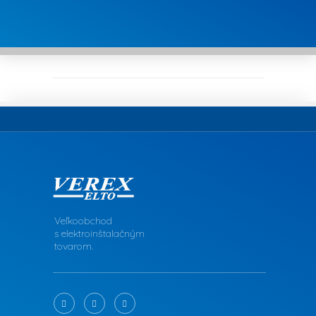
Veľkoobchod
s elektroinštalačným
tovarom.