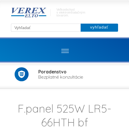
Veľkoobchod
s elektroinštalačným
tovarom.
Poradenstvo
Bezplatné konzultácie
F.panel 525W LR5-
66HTH bf