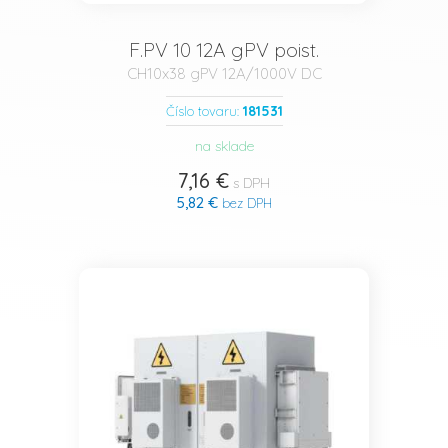
F.PV 10 12A gPV poist.
CH10x38 gPV 12A/1000V DC
181531
Číslo tovaru:
na sklade
7,16 €
s DPH
5,82 €
bez DPH