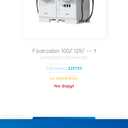
F.bat.cabin 100/ 129/ --- !!
LUNA2000-129KWH-2H1
223720
Číslo tovaru:
na objednávku
Na dopyt