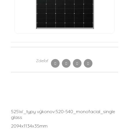
Zdieľať
525W_typy výkonov:520-540_monofacial_single
glass
2094x1134x35mm