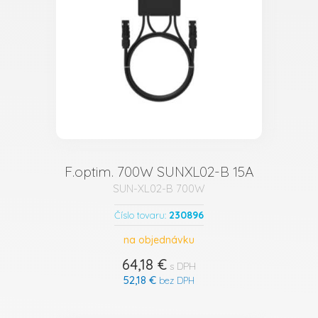
F.optim. 700W SUNXL02-B 15A
SUN-XL02-B 700W
230896
Číslo tovaru:
na objednávku
64,18 €
s DPH
52,18 €
bez DPH