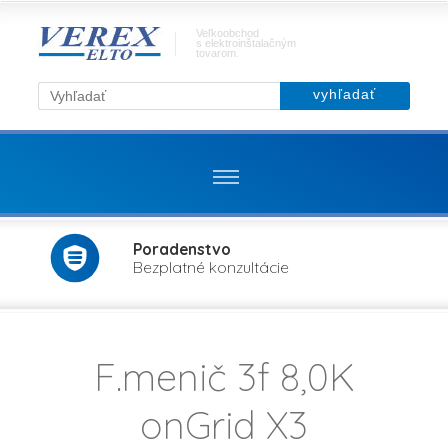
Veľkoobchod
s elektroinštalačným
tovarom.
Poradenstvo
Bezplatné konzultácie
F.menič 3f 8,0K
onGrid X3