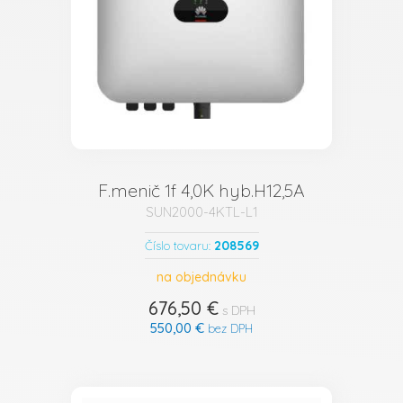
F.menič 1f 4,0K hyb.H12,5A
SUN2000-4KTL-L1
208569
Číslo tovaru:
na objednávku
676,50 €
s DPH
550,00 €
bez DPH