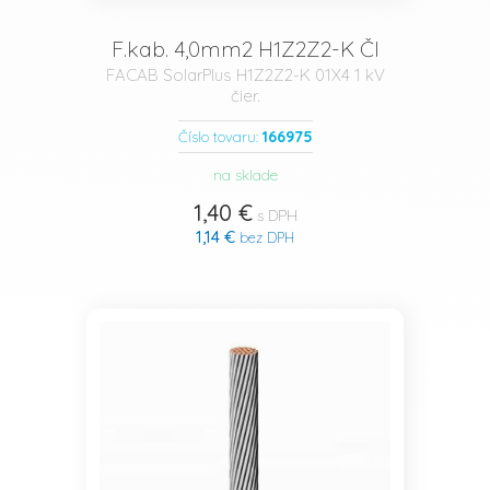
F.kab. 4,0mm2 H1Z2Z2-K ČI
FACAB SolarPlus H1Z2Z2-K 01X4 1 kV
čier.
166975
Číslo tovaru:
na sklade
1,40 €
s DPH
1,14 €
bez DPH