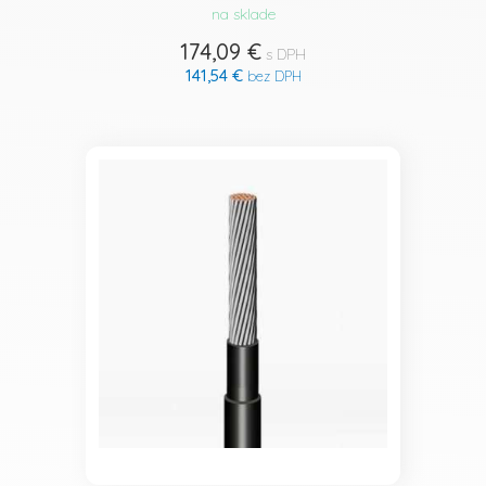
na sklade
174,09 €
s DPH
141,54 €
bez DPH