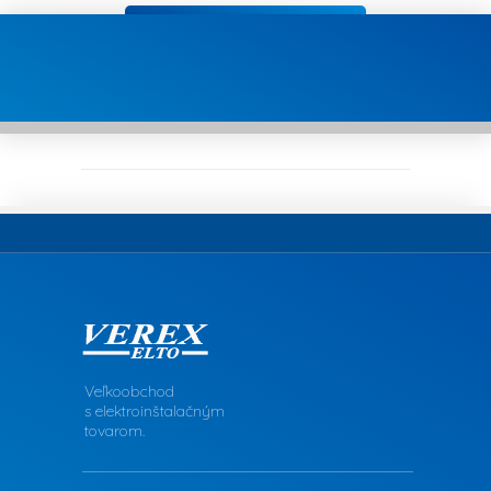
Veľkoobchod
s elektroinštalačným
tovarom.