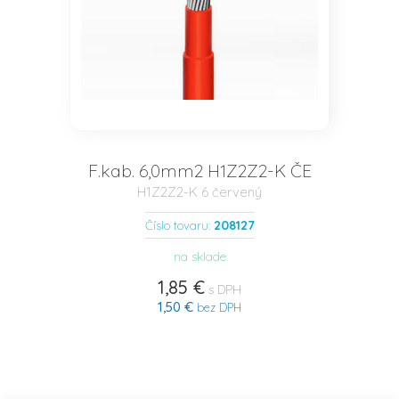
F.kab. 6,0mm2 H1Z2Z2-K ČE
H1Z2Z2-K 6 červený
208127
Číslo tovaru:
na sklade
1,85 €
s DPH
1,50 €
bez DPH