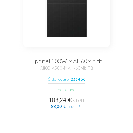
F.panel 500W MAH60Mb fb
AIKO A500-MAH-60Mb FB
233456
Číslo tovaru:
na sklade
108,24 €
s DPH
88,00 €
bez DPH