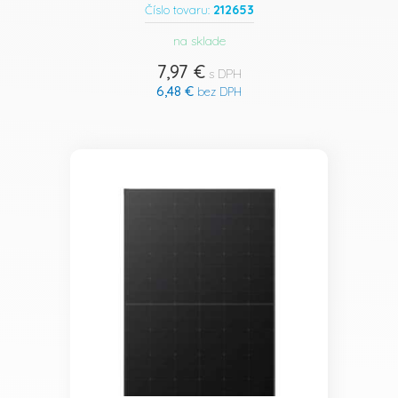
212653
Číslo tovaru:
na sklade
7,97 €
s DPH
6,48 €
bez DPH