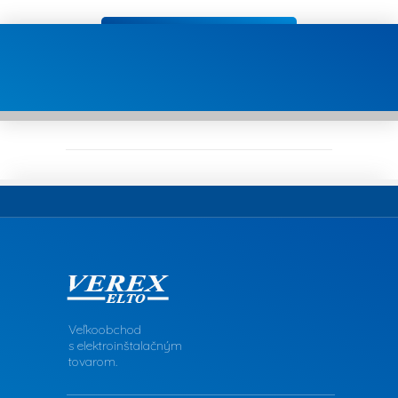
Veľkoobchod
s elektroinštalačným
tovarom.