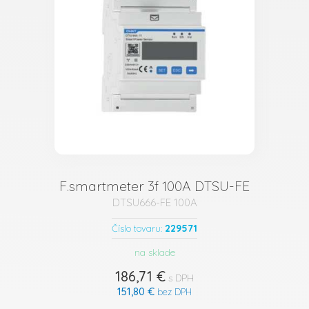
F.smartmeter 3f 100A DTSU-FE
DTSU666-FE 100A
229571
Číslo tovaru:
na sklade
186,71 €
s DPH
151,80 €
bez DPH