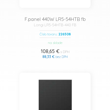
F.panel 440W LR5-54HTB fb
Longi LR5-54HTB-440 FB
226508
Číslo tovaru:
na sklade
108,65 €
s DPH
88,33 €
bez DPH