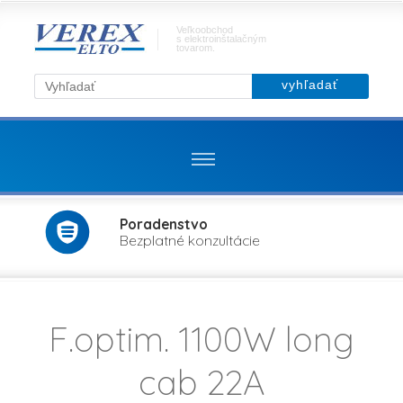
Veľkoobchod
s elektroinštalačným
tovarom.
Poradenstvo
Bezplatné konzultácie
F.optim. 1100W long
cab 22A