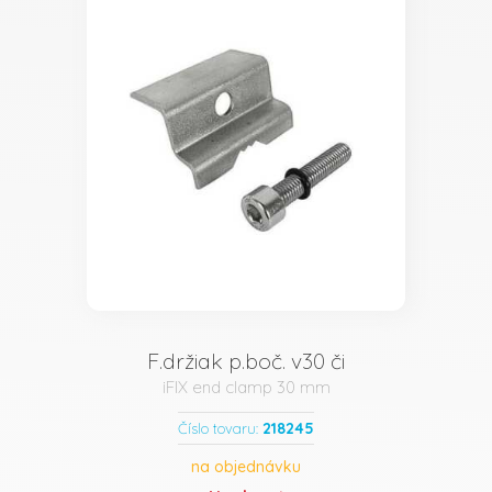
F.držiak p.boč. v30 či
iFIX end clamp 30 mm
218245
Číslo tovaru:
na objednávku