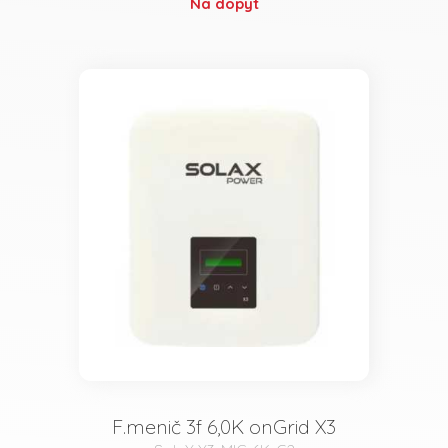
Na dopyt
F.menič 3f 6,0K onGrid X3