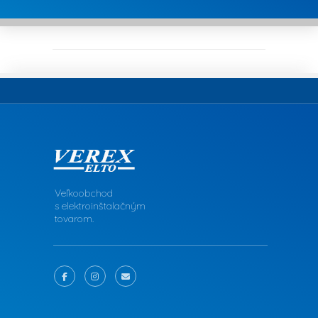
Veľkoobchod
s elektroinštalačným
tovarom.