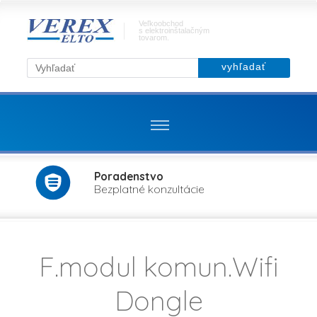
Veľkoobchod
s elektroinštalačným
tovarom.
Poradenstvo
Bezplatné konzultácie
F.modul komun.Wifi
Dongle