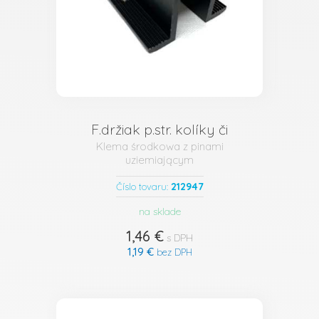
F.držiak p.str. kolíky či
Klema środkowa z pinami
uziemiającym
212947
Číslo tovaru:
na sklade
1,46 €
s DPH
1,19 €
bez DPH