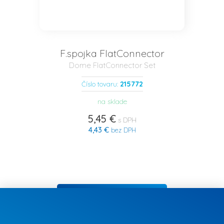
F.spojka FlatConnector
Dome FlatConnector Set
215772
Číslo tovaru:
na sklade
5,45 €
s DPH
4,43 €
bez DPH