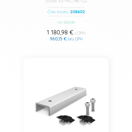
SolaX X3-MIC-6K-G2
208602
Číslo tovaru:
na sklade
1 180,98 €
s DPH
960,15 €
bez DPH