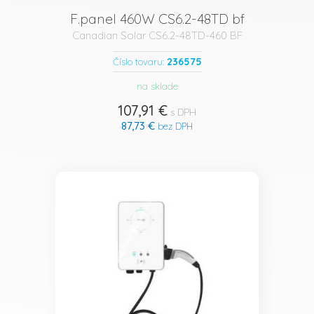
F.panel 460W CS6.2-48TD bf
Canadian Solar CS6.2-48TD-460 BF
236575
Číslo tovaru:
na sklade
107,91 €
s DPH
87,73 €
bez DPH