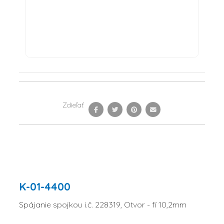
Zdieľať
K-01-4400
Spájanie spojkou i.č. 228319, Otvor - fí 10,2mm