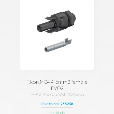
F.kon.MC4 4-6mm2 female
EVO2
PV-KBT4-EVO 2A/6I, MC4-Evo2
235238
Číslo tovaru:
na sklade