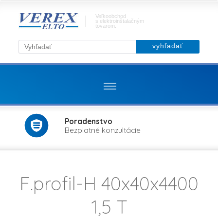
Veľkoobchod
s elektroinštalačným
tovarom.
Poradenstvo
Bezplatné konzultácie
F.profil-H 40x40x4400
1,5 T