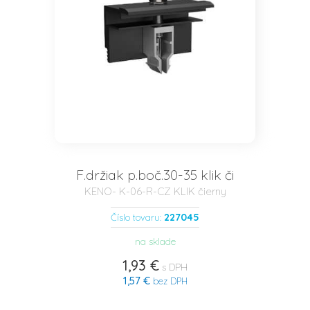
F.držiak p.boč.30-35 klik či
KENO- K-06-R-CZ KLIK čierny
227045
Číslo tovaru:
na sklade
1,93 €
s DPH
1,57 €
bez DPH