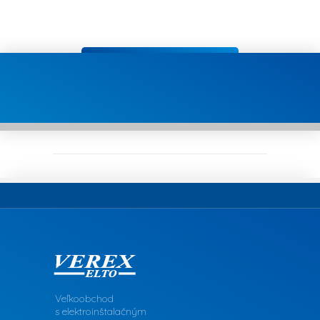
Veľkoobchod
s elektroinštalačným