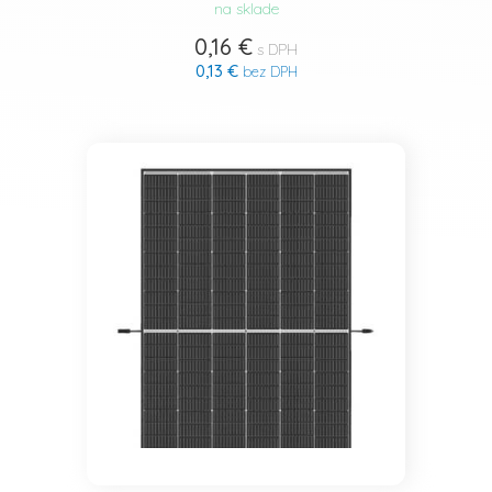
na sklade
0,16 €
s DPH
0,13 €
bez DPH