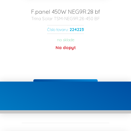
F.panel 450W NEG9R.28 bf
Trina Solar TSM-NEG9R.28-450 BF
224223
Číslo tovaru:
na sklade
Na dopyt