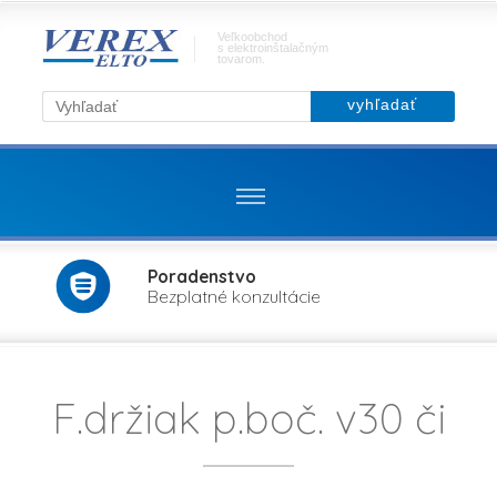
Veľkoobchod
s elektroinštalačným
tovarom.
Poradenstvo
Bezplatné konzultácie
F.držiak p.boč. v30 či