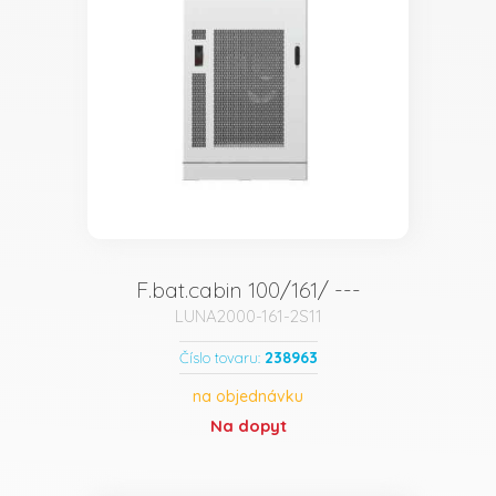
F.bat.cabin 100/161/ ---
LUNA2000-161-2S11
238963
Číslo tovaru:
na objednávku
Na dopyt