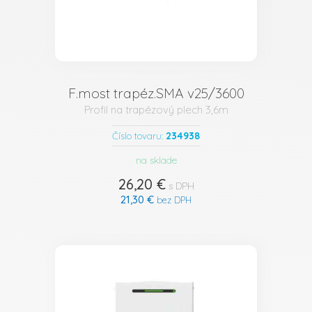
F.most trapéz.SMA v25/3600
Profil na trapézový plech 3,6m
234938
Číslo tovaru:
na sklade
26,20 €
s DPH
21,30 €
bez DPH