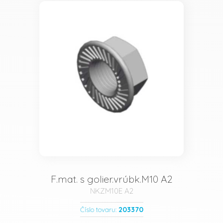
F.mat. s golier.vrúbk.M10 A2
NKZM10E A2
203370
Číslo tovaru: