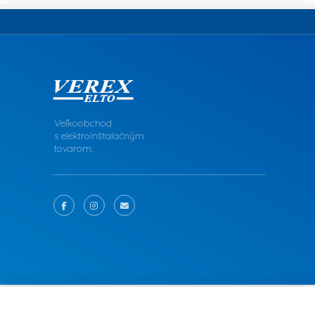
Veľkoobchod
s elektroinštalačným
tovarom.