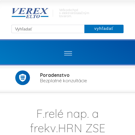
Veľkoobchod
s elektroinštalačným
tovarom.
Poradenstvo
Bezplatné konzultácie
F.relé nap. a
frekv.HRN ZSE