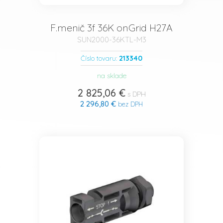
F.menič 3f 36K onGrid H27A
SUN2000-36KTL-M3
213340
Číslo tovaru:
na sklade
2 825,06 €
s DPH
2 296,80 €
bez DPH