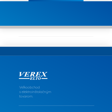
Veľkoobchod
s elektroinštalačným
tovarom.