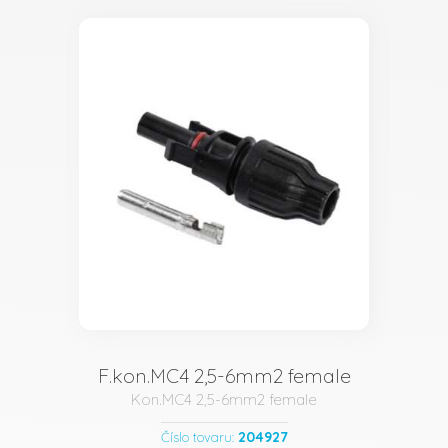
F.kon.MC4 2,5-6mm2 female
Kon.MC4 2,5-6mm2 female
204927
Číslo tovaru: