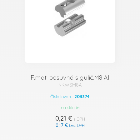
F.mat. posuvná s gulič.M8 Al
NKWSM8A
203374
Číslo tovaru:
na sklade
0,21 €
s DPH
0,17 €
bez DPH