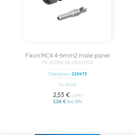
F.kon.MC4 4-6mm2 male panel
PV-ADSP4-S2-UR/6,MC4
220473
Číslo tovaru:
na sklade
2,53 €
s DPH
2,06 €
bez DPH