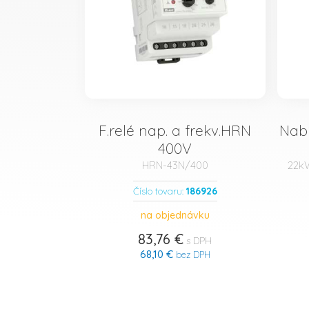
F.relé nap. a frekv.HRN
Nab
400V
HRN-43N/400
22kW
186926
Číslo tovaru:
na objednávku
83,76 €
s DPH
68,10 €
bez DPH