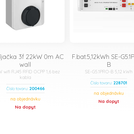
íjačka 3f 22kW 0m AC
F.bat.5,12kWh SE-G5.1
wall
B
 wifi RJ45 RFID OCPP 1,6 bez
SE-G5.1PRO-B 5,12 kWh
kabla
228701
Číslo tovaru:
200466
Číslo tovaru:
na objednávku
na objednávku
Na dopyt
Na dopyt