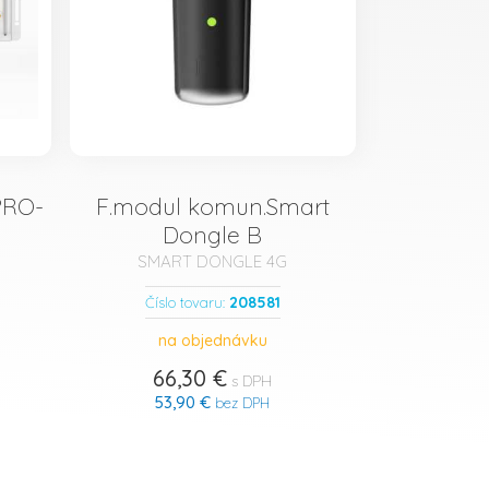
PRO-
F.modul komun.Smart
Dongle B
SMART DONGLE 4G
208581
Číslo tovaru:
na objednávku
66,30 €
s DPH
53,90 €
bez DPH