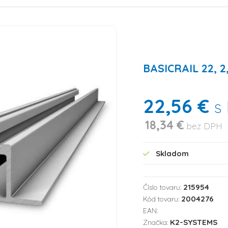
BASICRAIL 22, 2
22,56 €
s
18,34 €
bez DPH
Skladom
215954
Číslo tovaru:
2004276
Kód tovaru:
EAN:
K2-SYSTEMS
Značka: