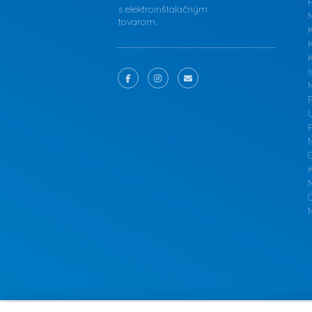
F
s elektroinštalačným
tovarom.
K
I
M
N
O
N