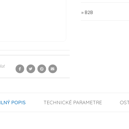
» B2B
ľať
ILNÝ POPIS
TECHNICKÉ PARAMETRE
OS