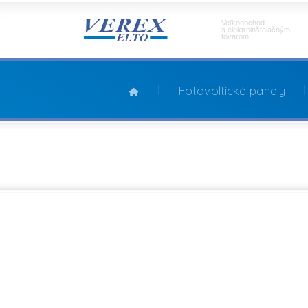
Veľkoobchod
s elektroinštalačným
tovarom.
Fotovoltické panely