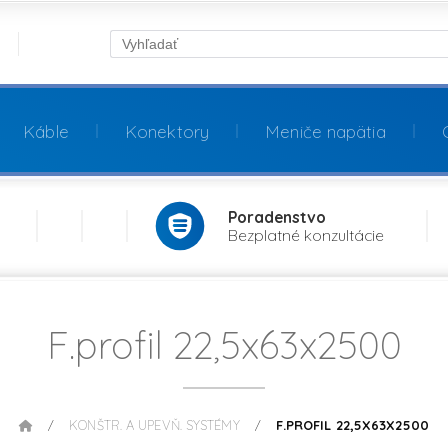
Káble
Konektory
Meniče napätia
Poradenstvo
Bezplatné konzultácie
F.profil 22,5x63x2500
KONŠTR. A UPEVŇ. SYSTÉMY
F.PROFIL 22,5X63X2500
/
/