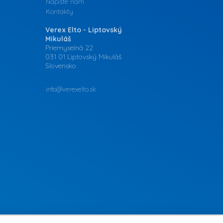
Napíšte nám
Kontakty
Verex Elto - Liptovský
Mikuláš
Priemyselná 22
031 01 Liptovský Mikuláš
Slovensko
info@verexelto.sk