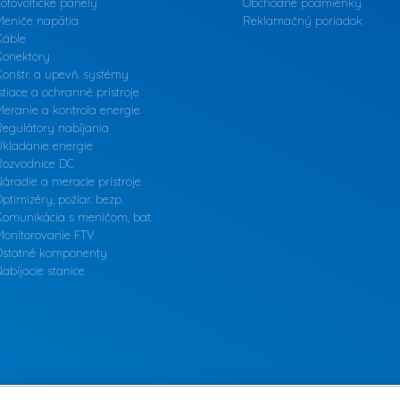
otovoltické panely
Obchodné podmienky
Meniče napätia
Reklamačný poriadok
Káble
Konektory
onštr. a upevň. systémy
stiace a ochranné prístroje
eranie a kontrola energie
Regulátory nabíjania
Ukladanie energie
Rozvodnice DC
áradie a meracie prístroje
ptimizéry, požiar. bezp.
Komunikácia s meničom, bat.
Monitorovanie FTV
Ostatné komponenty
abíjacie stanice