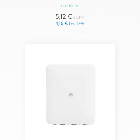
na sklade
5,12 €
s DPH
4,16 €
bez DPH