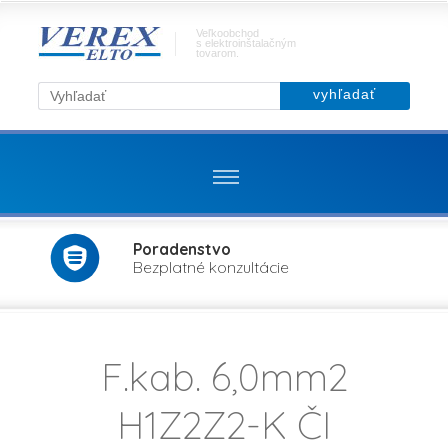
Veľkoobchod
s elektroinštalačným
tovarom.
Poradenstvo
Bezplatné konzultácie
F.kab. 6,0mm2
H1Z2Z2-K ČI