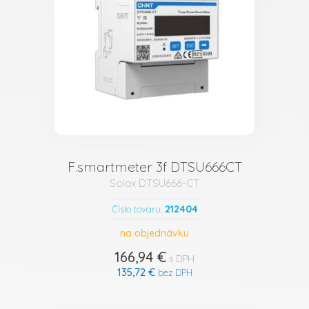
F.smartmeter 3f DTSU666CT
Solax DTSU666-CT
212404
Číslo tovaru:
na objednávku
166,94 €
s DPH
135,72 €
bez DPH