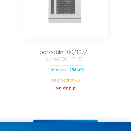
F.bat.cabin 100/107/ ---
LUNA2000-107-1S11
236400
Číslo tovaru:
na objednávku
Na dopyt