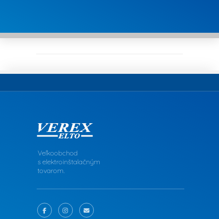
Veľkoobchod
s elektroinštalačným
tovarom.