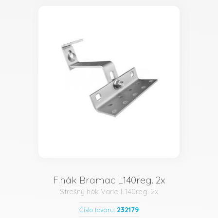
F.hák Bramac L140reg. 2x
Strešný hák Vario L140reg. 2x
232179
Číslo tovaru: