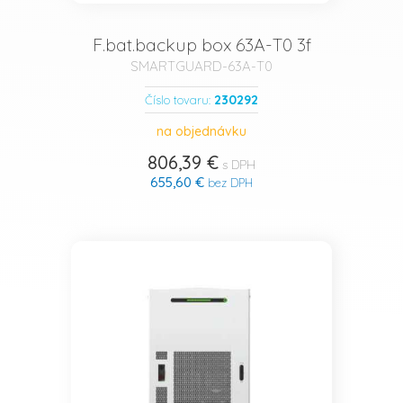
F.bat.backup box 63A-T0 3f
SMARTGUARD-63A-T0
230292
Číslo tovaru:
na objednávku
806,39 €
s DPH
655,60 €
bez DPH