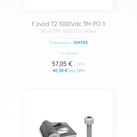
F.zvod T2 1000Vdc 3M PO II
PO II 3 PH 1000V DC/40kA
104593
Číslo tovaru:
na sklade
57,05 €
s DPH
46,38 €
bez DPH