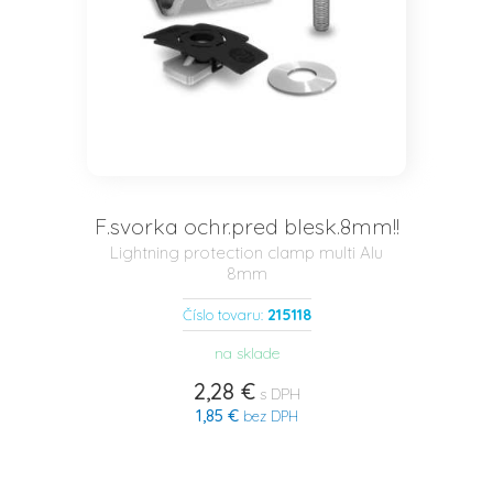
F.svorka ochr.pred blesk.8mm!!
Lightning protection clamp multi Alu
8mm
215118
Číslo tovaru:
na sklade
2,28 €
s DPH
1,85 €
bez DPH