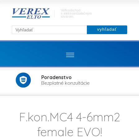
Veľkoobchod
s elektroinštalačným
tovarom.
Poradenstvo
Bezplatné konzultácie
F.kon.MC4 4-6mm2
female EVO!