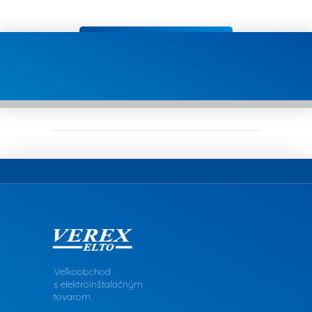
Veľkoobchod
s elektroinštalačným
tovarom.