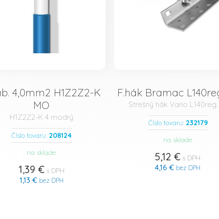
ab. 4,0mm2 H1Z2Z2-K
F.hák Bramac L140reg
MO
Strešný hák Vario L140reg.
H1Z2Z2-K 4 modrý
232179
Číslo tovaru:
208124
Číslo tovaru:
na sklade
na sklade
5,12 €
s DPH
4,16 €
1,39 €
bez DPH
s DPH
1,13 €
bez DPH