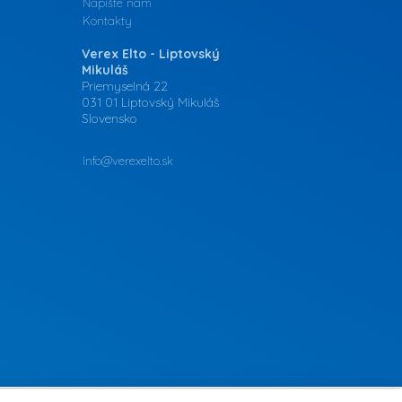
Napíšte nám
Kontakty
Verex Elto - Liptovský
Mikuláš
Priemyselná 22
031 01 Liptovský Mikuláš
Slovensko
info@verexelto.sk