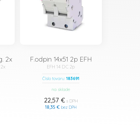
. 2x
F.odpin 14x51 2p EFH
 2x
EFH 14 DC 2p
183691
Číslo tovaru:
na sklade
22,57 €
s DPH
18,35 €
bez DPH