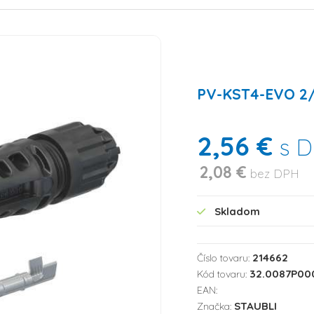
PV-KST4-EVO 2/
2,56 €
s D
2,08 €
bez DPH
Skladom
214662
Číslo tovaru:
32.0087P00
Kód tovaru:
EAN:
STAUBLI
Značka: