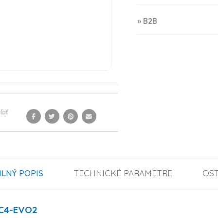
» B2B
ľať
ILNÝ POPIS
TECHNICKÉ PARAMETRE
OS
MC4-EVO2