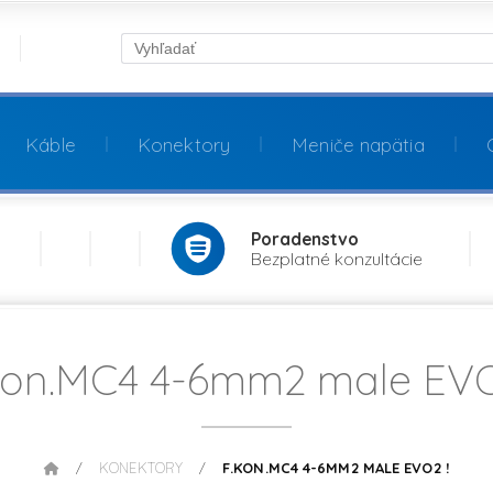
Káble
Konektory
Meniče napätia
Poradenstvo
Bezplatné konzultácie
kon.MC4 4-6mm2 male EVO
KONEKTORY
F.KON.MC4 4-6MM2 MALE EVO2 !
/
/