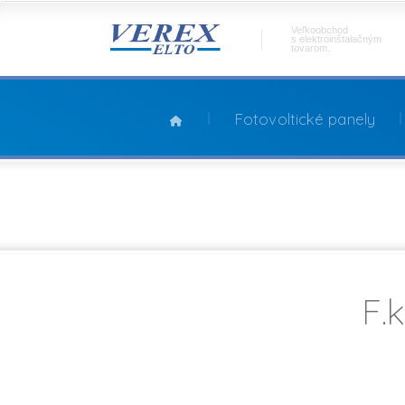
Veľkoobchod
s elektroinštalačným
tovarom.
Fotovoltické panely
F.