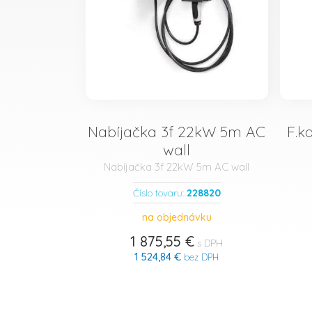
Nabíjačka 3f 22kW 5m AC
F.k
wall
Nabíjačka 3f 22kW 5m AC wall
228820
Číslo tovaru:
na objednávku
1 875,55 €
s DPH
1 524,84 €
bez DPH