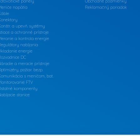
otovoltické panely
Obchodné podmienky
Meniče napätia
Reklamačný poriadok
Káble
Konektory
onštr. a upevň. systémy
stiace a ochranné prístroje
eranie a kontrola energie
Regulátory nabíjania
Ukladanie energie
Rozvodnice DC
áradie a meracie prístroje
ptimizéry, požiar. bezp.
Komunikácia s meničom, bat.
Monitorovanie FTV
Ostatné komponenty
abíjacie stanice