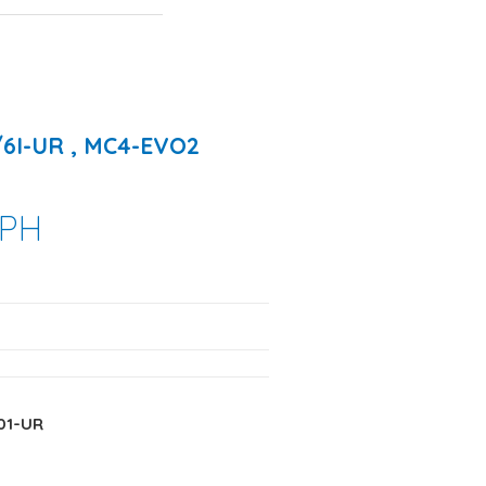
6I-UR , MC4-EVO2
PH
01-UR