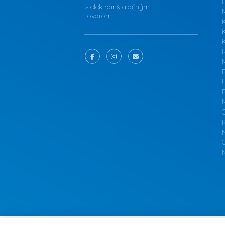
F
s elektroinštalačným
tovarom.
K
I
M
N
O
N