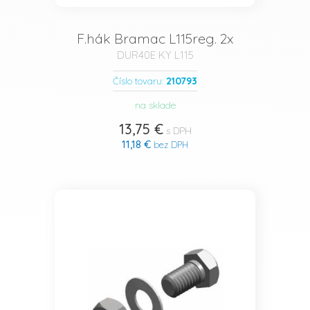
F.hák Bramac L115reg. 2x
DUR40E KY L115
210793
Číslo tovaru:
na sklade
13,75 €
s DPH
11,18 €
bez DPH