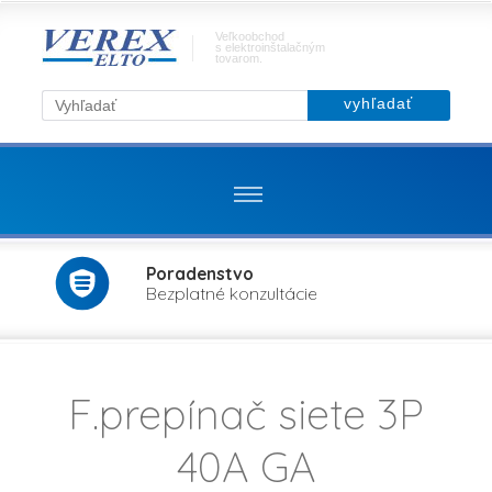
Veľkoobchod
s elektroinštalačným
tovarom.
Poradenstvo
Bezplatné konzultácie
F.prepínač siete 3P
40A GA