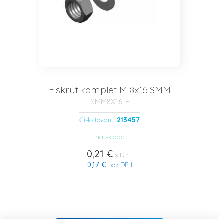
F.skrut.komplet M 8x16 SMM
SMM8X16-F
213457
Číslo tovaru:
na sklade
0,21 €
s DPH
0,17 €
bez DPH