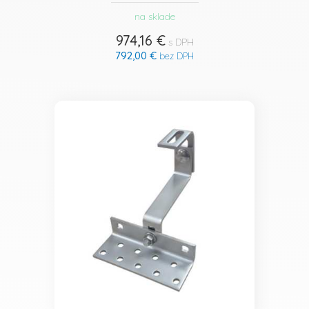
na sklade
974,16 €
s DPH
792,00 €
bez DPH