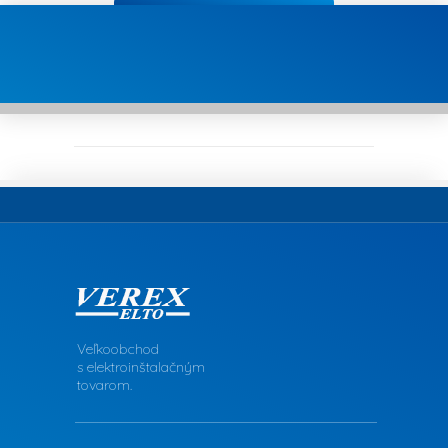
Veľkoobchod
s elektroinštalačným
tovarom.