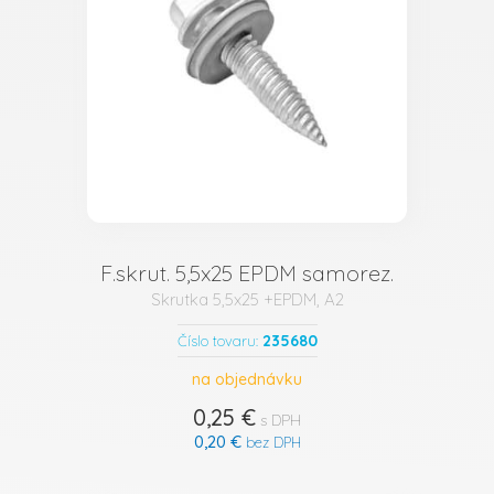
F.skrut. 5,5x25 EPDM samorez.
Skrutka 5,5x25 +EPDM, A2
235680
Číslo tovaru:
na objednávku
0,25 €
s DPH
0,20 €
bez DPH