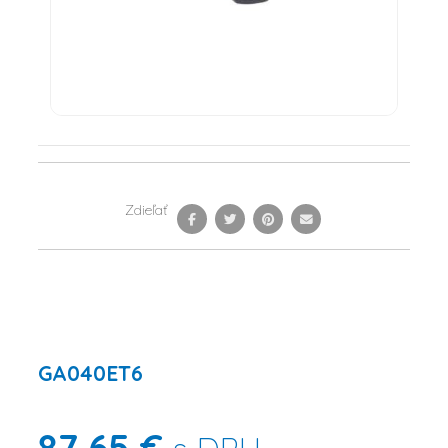
Zdieľať
GA040ET6
87,65 €