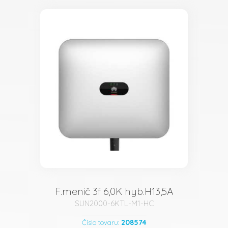
F.menič 3f 6,0K hyb.H13,5A
SUN2000-6KTL-M1-HC
208574
Číslo tovaru: