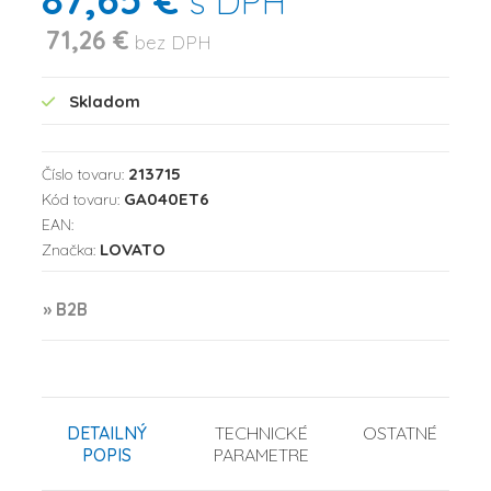
s DPH
71,26 €
bez DPH
Skladom
213715
Číslo tovaru:
GA040ET6
Kód tovaru:
EAN:
LOVATO
Značka:
» B2B
DETAILNÝ
TECHNICKÉ
OSTATNÉ
POPIS
PARAMETRE