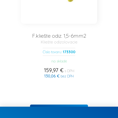
F.kliešte odiz. 1,5-6mm2
Kliešte odizolovacie
173300
Číslo tovaru:
na sklade
159,97 €
s DPH
130,06 €
bez DPH