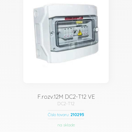
F.rozv.12M DC2-T12 VE
DC2-T12
210295
Číslo tovaru:
na sklade