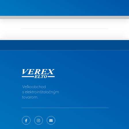
Veľkoobchod
s elektroinštalačným
tovarom.