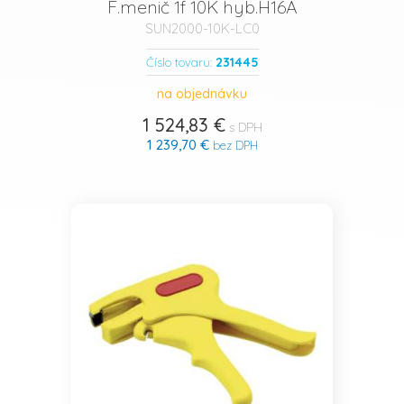
F.menič 1f 10K hyb.H16A
SUN2000-10K-LC0
231445
Číslo tovaru:
na objednávku
1 524,83 €
s DPH
1 239,70 €
bez DPH