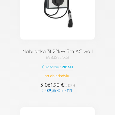
Nabíjačka 3f 22kW 5m AC wall
EVB3S22NCB
218341
Číslo tovaru:
na objednávku
3 061,90 €
s DPH
2 489,35 €
bez DPH