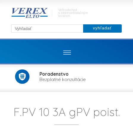
Veľkoobchod
s elektroinštalačným
tovarom.
Poradenstvo
Bezplatné konzultácie
F.PV 10 3A gPV poist.