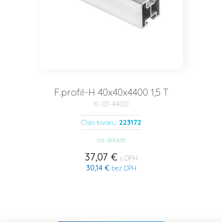
F.profil-H 40x40x4400 1,5 T
K-01-4400
223172
Číslo tovaru:
na sklade
37,07 €
s DPH
30,14 €
bez DPH