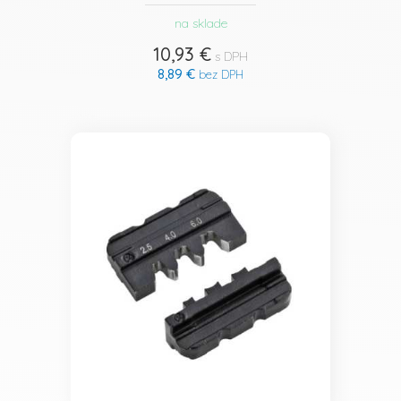
na sklade
10,93 €
s DPH
8,89 €
bez DPH