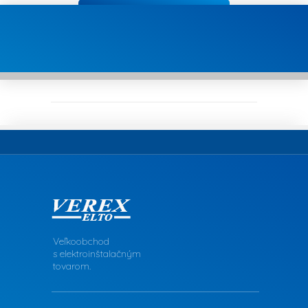
Veľkoobchod
s elektroinštalačným
tovarom.