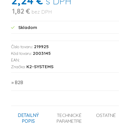
2,24 €
s DPH
1,82 €
bez DPH
Skladom
219925
Číslo tovaru:
2003145
Kód tovaru:
EAN:
K2-SYSTEMS
Značka:
» B2B
DETAILNÝ
TECHNICKÉ
OSTATNÉ
POPIS
PARAMETRE