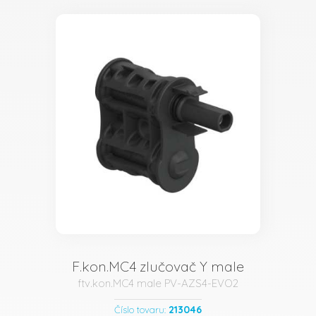
F.kon.MC4 zlučovač Y male
ftv.kon.MC4 male PV-AZS4-EVO2
213046
Číslo tovaru: