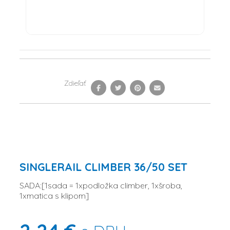
Zdieľať
SINGLERAIL CLIMBER 36/50 SET
SADA:[1sada = 1xpodložka climber, 1xšroba,
1xmatica s klipom]