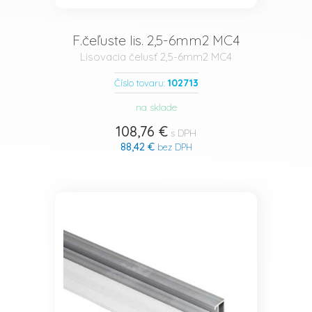
F.čeľuste lis. 2,5-6mm2 MC4
Lisovacia čelusť 2,5-6mm2 MC4
102713
Číslo tovaru:
na sklade
108,76 €
s DPH
88,42 €
bez DPH