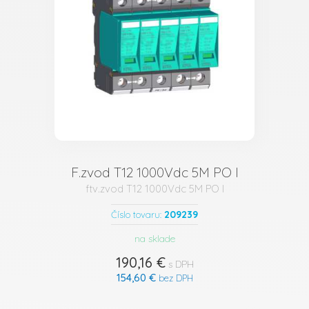
F.zvod T12 1000Vdc 5M PO I
ftv.zvod T12 1000Vdc 5M PO I
209239
Číslo tovaru:
na sklade
190,16 €
s DPH
154,60 €
bez DPH